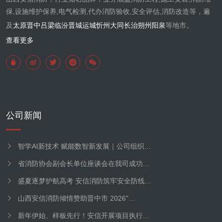
保,设施维护保养,电气检测,代办消防验收,安全评估,消防改造等，遍
及
太原
晋中
吕梁
临汾
晋城
运城
忻州
大同
长治
朔州
阳泉
等地市。
查看更多
公司新闻
智学AI新技术 赋能数智新发展｜公司组织…
省消防协会副会长单位座谈会在我司成功…
盛夏逐梦护航高考 安信消防筑牢安全防线…
山西安信消防倾情赞助晋中市 2026"…
新年伊始、样板先行！安信开展项目执行…